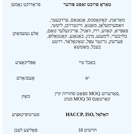
טאַראָ פרוכט זאַפט פּודער
פּראָדוקט נאָמען
מאַראַנץ, קאָקאָסנוס, אַנאַנאַס, ערדבעער,
וואַסערמעלאָן, מאַנגאָ, וויינטרויבן, ליטשי,
פּאַפּייאַ, קאַווע, רויז, וואַניל, אָריגינעלער טאַם,
אַלע געשמאַקן
בלויַבערי, לימענע, מינץ, באַנאַנע, קאַנטאַלופּ,
פערשק, גרינער עפּל, שאָקאָלאַד, רויטע
בעבל, מאַטשאַ
באַבל טיי
אַפּליקאַציע
יא
אָעם/אָדם
ספּאָט סחורות קיין MOQ פאָדערונג,
מאָק
מנהג MOQ 50 קאַרטאָנס
HACCP, ISO, האַלאַל
סערטיפיקאציע
18 חדשים
פּאָליצע לעבן