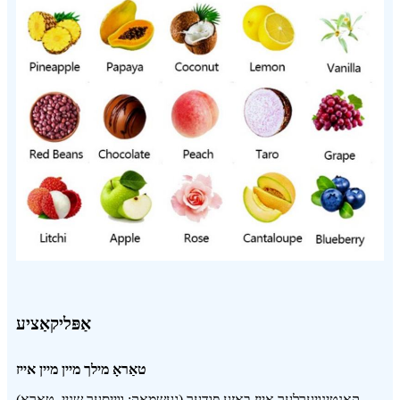
אַפּליקאַציע
טאַראָ מילך מיין מיין אייז
קאָנטינויִערלעך אייז באַזע פּודער (געשמאַק: ווײַסער שניי, טאַראָ)