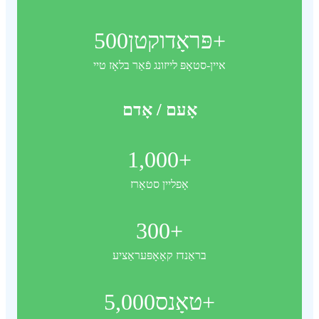
פּראָדוקטן+
500
איין-סטאָפּ לייזונג פֿאַר בלאָז טיי
אָעם / אָדם
1,000
+
אָפליין סטאָרז
300
+
בראַנדז קאָאָפּעראַציע
טאָנס+
5,000