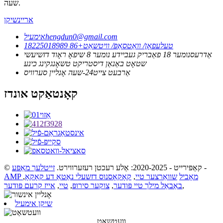
שעה.
אריינשיקן
hengdun0@gmail.com
אימעיל
טעלעפאָן/ וואַטסאַפּ/ וויטשאַט
+86 18225018989
אַדרעס
נומער 18 פאַבריק געביידע נומער 8 שיפאָ ראָוד דזשיעשי
שטאָט באַנאַן דיסטריקט טשאָנגקינג כינע
אַרבעט צייט
24-שעה אָנליין סערוויס
קאָנטאַקט אונדז
-
© קאַפּירייט - 2020-2025: אַלע רעכטן רעזערווירט.
זייטלעך מאַפּע
AMP מאָביל
שוואַרצער טיי
,
קאָקאָסנוס דזשעלי נאַטאַ דע קאָקאָ
,
,
באַבאַל מילך טיי פּודער
,
צוקער סירופּ
,
טיי
,
אייז קרעם פּודער
שיקן אימעיל
וועטשאַט