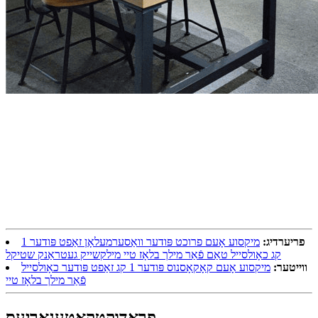
פריערדיג:
מיקסוע אָעם פרוכט פּודער וואַסערמעלאָן זאַפט פּודער 1
קג כאָולסייל טאַם פֿאַר מילך בלאָז טיי מילקשייק געטראַנק שטיקל
ווייטער:
מיקסוע אָעם קאָקאָסנוס פּודער 1 קג זאַפט פּודער כאָולסייל
פֿאַר מילך בלאָז טיי
פּראָדוקט
קאַטעגאָריעס