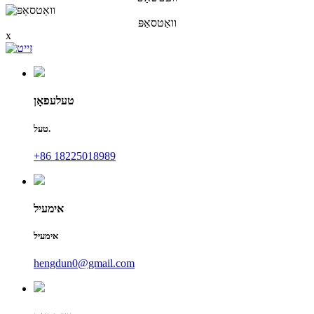
וואַטסאַפּ
x
טעלעפאָן
טעל.
+86 18225018989
אימעיל
אימעיל
hengdun0@gmail.com