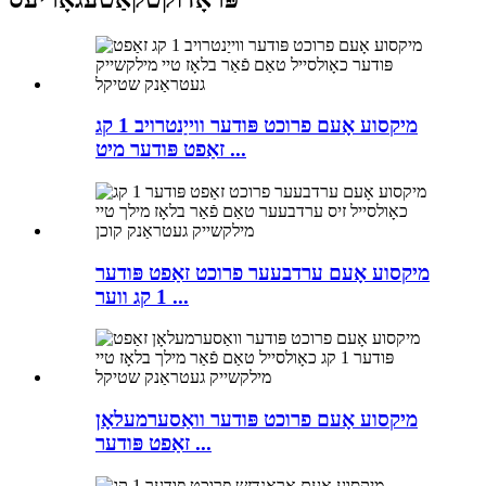
מיקסוע אָעם פרוכט פּודער ווייַנטרויב 1 קג
זאַפט פּודער מיט ...
מיקסוע אָעם ערדבעער פרוכט זאַפט פּודער
1 קג ווער ...
מיקסוע אָעם פרוכט פּודער וואַסערמעלאָן
זאַפט פּודער ...