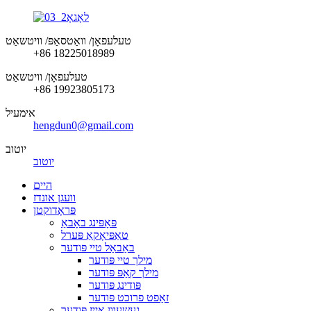
טעלעפאָן/ וואַטסאַפּ/ וויטשאַט
+86 18225018989
טעלעפאָן/ וויטשאַט
+86 19923805173
אימעיל
hengdun0@gmail.com
יוטוב
יוטוב
היים
וועגן אונדז
פּראָדוקטן
פּאָפּינג באָבאַ
טאַפּיאָקאַ פּערל
באַבאַל טיי פּודער
מילך טיי פּודער
מילך קאַפּ פּודער
פּודינג פּודער
זאַפט פרוכט פּודער
געשעוון אייז פּודער