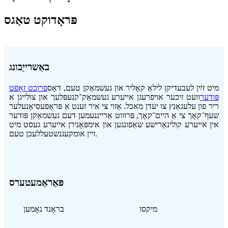
פּראָדוקט טאַגס
באַשרייַבונג
מיט זײַן לעבעדיקן לילאַ קאָליר און געשמאַקן טעם, דאָס
פרוכט זאַפט
פּודער
וועט זיכער אויפרעגן אייערע געשמאַק־קנעפּלעך און צולייגן א
ריר פון עלעגאַנץ צו יעדן מאכל. אַזוי צי איר זענט אַ פּראָפעסיאָנעלער
שעף־קאָך צי אַ היים־קאָך, פּרוּווט אַרייננעמען דעם געשמאַקן פּודער
אין אייערע קולינאַרישע שאַפונגען און אימפּאָנירן אייערע געסט מיט
זיין אומקעגנשטעללעכן טעם.
פּאַראַמעטערס
מיקסו
בראַנד נאָמען