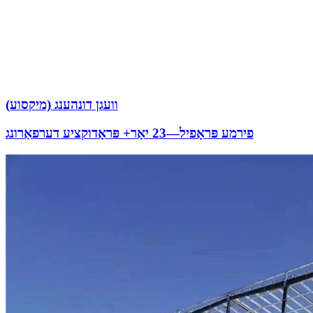
וועגן דונהענג (מיקסוע)
פירמע פּראָפיל—23 יאָר+ פּראָדוקציע דערפאַרונג