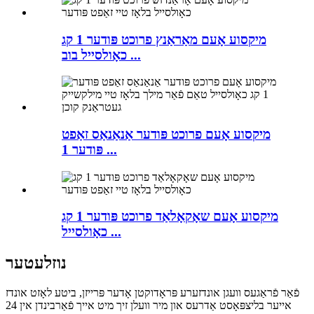
מיקסוע אָעם מאַראַנץ פרוכט פּודער 1 קג
כאָולסייל בוב ...
מיקסוע אָעם פרוכט פּודער אַנאַנאַס זאַפט
פּודער 1 ...
מיקסוע אָעם שאָקאָלאַד פרוכט פּודער 1 קג
כאָולסייל ...
נוזלעטער
פֿאַר פֿראַגעס וועגן אונדזערע פּראָדוקטן אָדער פּרייזן, ביטע לאָזט אונדז
אייער בליצפּאָסט אַדרעס און מיר וועלן זיך מיט אייך פֿאַרבינדן אין 24