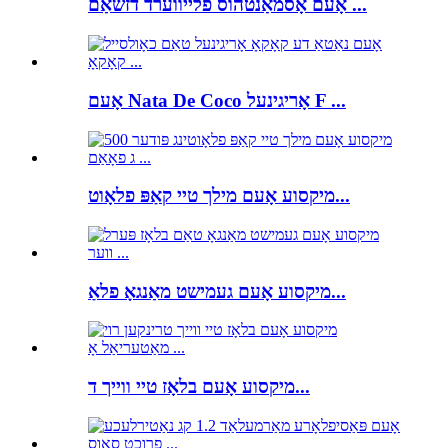
אָעם אָסמאַנטהוס פלייווערד דזשאַם ...
אָעם Nata De Coco אָריגינעל F ...
מיקסוע אָעם מילך טיי קאַפּ פלאָוט...
מיקסוע אָעם געמישט מאַנגאָ פלאַ...
מיקסוע אָעם בלאָז טיי ווייך ד...