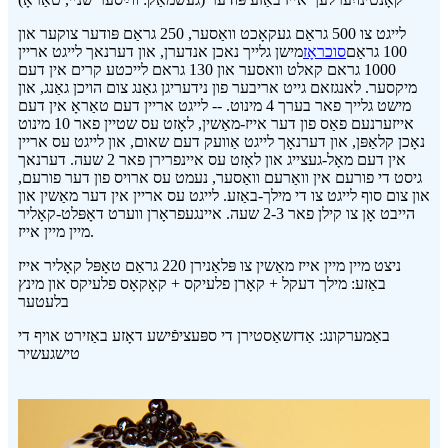
לייגט צו 500 גראַם געקאָכט וואַסער, 250 גראַם פּודער צוקער און
100 גראַם
סוכראָז
מישן גלייך נאכן אנדערן, און דערנאך לייגט אריין
1000 גראם קאלט וואסער און 130 גראם לייכטע קרים אין דעם
מיקסער. לאנגזאם גייט אריבער פון נידעריגן גאַנג צום הויכן גאַנג, און
מישט גלייך פאר בערך 4 מינוט. -- לייגט אריין דעם טאַראָ אין דעם
אייזערנעם פאַס פון דער אייז-מאַשין, לאָזט עס שטיין פאר 10 מינוט
נאָכן קלאַפּן, און דערנאָך לייגט אַוועק דעם שאום, און לייגט עס אריין
אין דעם מאָל-געצייג און לאָזט עס איינפרירן פאר 2 שעה. דערנאך
גיסט די פורעם אין וואַרעם וואַסער, נעמט עס ארויס פון דער פורעם,
און צום סוף לייגט צו די מילך-באַזע. לייגט עס אריין אין דער מאַשין און
הייבט אָן צו קילן פאר 2-3 שעה. איינגעפראָרן ווערט דאָפּלט-קאָליר
מיין מיין אייז.
ניצט מיין מיין אייז מאַשין צו פּלאַנירן 220 גראַם טאָפּל קאָליר אייז
באַזע: מילך דעקל + קאָרן פלעיקס + קאָקאָס פלעיקס און מינץ
בלעטער
באַמערקונג: אַדזשאַסטירן די ספּעציפֿישע דאָזע באַזירט אויף די
טישגעשיר