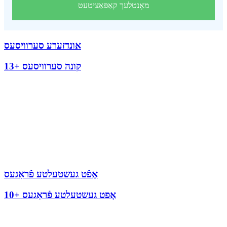
מאָנטלעך קאַפּאַציטעט
אונדזערע סערוויסעס
13+ קונה סערוויסעס
אָפֿט געשטעלטע פֿראַגעס
10+ אָפט געשטעלטע פֿראַגעס