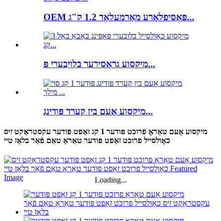
OEM פּאַסיפלאָרע מאַרמעלאַד 1.2 ק"ג...
מיקסוע גראָסירער בלויַבערי פּ...
מיקסוע אָעם בין קערד פּודינג...
מיקסוע אָעם טאַראָ פרוכט פּודער 1 קג זאַפט פּודער עקסטראַקט זיס
כאָולסייל פרוכט זאַפט פּודער טאַראָ טאַם פֿאַר בלאָז טיי
Loading...