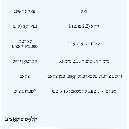
זאַק
פּאַקאַדזשינג
1 קילאָ (2.2 פונט)
נעץ וואָג (ק"ג)
קאַרטאָן
1 ק״ג*20/קאַרטאָן
ספּעציפֿיקאַציע
53 ס״מ * 34 ס״מ * 21.5 ס״מ
קאַרטאָן גרייס
ווייסע צוקער, עסבארע גלוקאָזע, עסן צוגאבן
צוגאב
ספּאָט: 3-7 טעג, קאַסטאַם: 5-15 טעג
ליפערונג צייט
קלאַסיפֿיקאַציע