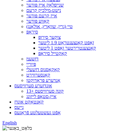
שנייפלאָק אייז פּודער
נישט-מילכיק קרעם
אייז קרעם פּודער
קאַווע פּודער
טיי (גרין, שוואַרץ, אולאָנג)
סיראָפּ
צוקער סירופּ
זאַפט קאָנצענטראַט 1.9 ליטער
קאָנצענטרירטער זאַפט 1 ליטער
קאָקטייל סיראָפּ
דזשעמ
פּיוריי
קאָקאָסנוס דזשעלי
קאַנסערווירט
אַנדערע פּראָדוקטן
אונדזערע סערוויסעס
13+ קונה סערוויסעס
איין-סטאָפּ לייזונג
קאָנטאַקט אונדז
נייעס
אָפֿט געשטעלטע פֿראַגעס
English