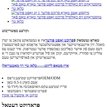
קורצע באַשרייַבונג:
טאַראָ געשמאַק פֿ
פרוכט זאַפט פּודער
איז אַ געשמאַקע צוגאָב צו יעדן
מאכל. זײַן אייגענאַרטיקער און אַפּעטיטלעכער אַראָמאַ קען פֿאַרבעסערן
דעם טעם פֿון אײַער באַליבטן נאָכשפּײַז אָדער געטראַנק. איר קענט עס
צולייגן צו סמודיז, אײַזקרעם, קוכן און פֿיל אַנדערע זיסוואַרג צו געבן זיי אַ
אייגענאַרטיקן און פֿאַרפֿירערישן טעם.
איין-סטאָפּ לייזונג——בלאָז טיי רוי מאַטעריאַלן
גראָס/OEM/ODM
פּראָדוקט שטיצע:
אָעם מאָק:
0.5-1 טאָן
פרייז שטיצע:
עקס-וואו/פאב/סי-אי-ף/דד-פי
פּאָרט:
שאַנגהאַי / גואַנגזשאָו
שיקט אַן אימעיל צו אונדז
פּראָדוקט דעטאַל