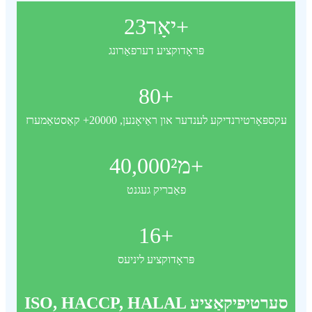
יאָר+
23
פּראָדוקציע דערפאַרונג
80
+
עקספּאָרטירנדיקע לענדער און ראַיאָנען, 20000+ קאַסטאַמערז
מ²+
40,000
פאַבריק געגנט
16
+
פּראָדוקציע ליניעס
ISO, HACCP, HALAL סערטיפיקאַציע