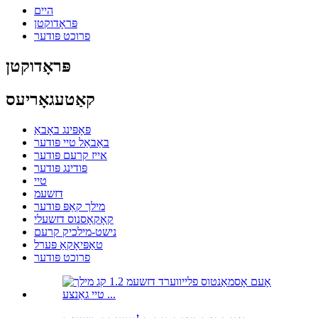
היים
פּראָדוקטן
פרוכט פּודער
פּראָדוקטן
קאַטעגאָריעס
פּאָפּינג באָבאַ
באַבאַל טיי פּודער
אייז קרעם פּודער
פּודינג פּודער
טיי
דזשעמ
מילך קאַפּ פּודער
קאָקאָסנוס דזשעלי
נישט-מילכיק קרעם
טאַפּיאָקאַ פּערל
פרוכט פּודער