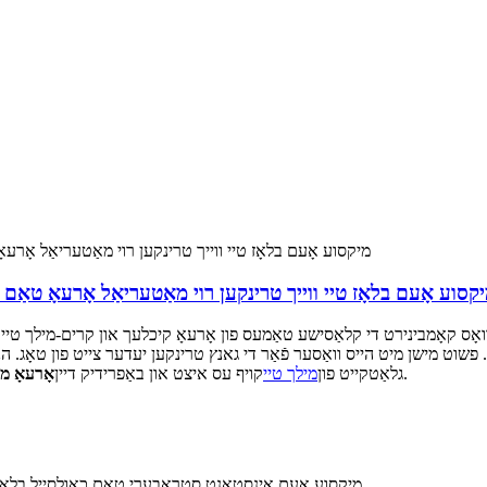
קסוע אָעם בלאָז טיי ווייך טרינקען רוי מאַטעריאַל אָרעאָ טאַם 
אָס קאָמבינירט די קלאַסישע טאַמעס פון אָרעאָ קיכלעך און קרים-מילך טיי. 
ט. פשוט מישן מיט הייס וואַסער פֿאַר די גאנץ טרינקען יעדער צייט פון טאָג. ה
תאוות אין די באַקוועמלעכקייט פון דיין אייגענעם היים.
גלאַטקייט פון
מילך טיי
קויף עס איצט און באַפרידיק דיין
אָרעאָ מי