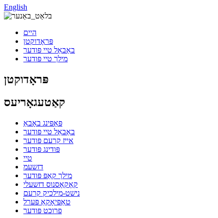
English
היים
פּראָדוקטן
באַבאַל טיי פּודער
מילך טיי פּודער
פּראָדוקטן
קאַטעגאָריעס
פּאָפּינג באָבאַ
באַבאַל טיי פּודער
אייז קרעם פּודער
פּודינג פּודער
טיי
דזשעמ
מילך קאַפּ פּודער
קאָקאָסנוס דזשעלי
נישט-מילכיק קרעם
טאַפּיאָקאַ פּערל
פרוכט פּודער