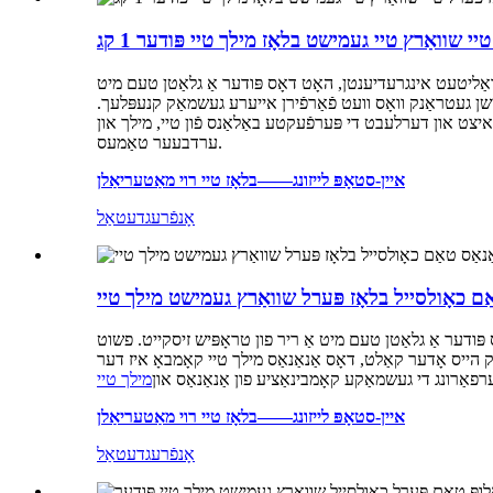
שוואַרץ טיי געמישט בלאָז מילך טיי פּודער 1 קג
ַליטעט אינגרעדיענטן, האָט דאָס פּודער אַ גלאַטן טעם מיט
ישן געטראַנק וואָס וועט פֿאַרפֿירן אייערע געשמאַק קנעפּלעך.
 איצט און דערלעבט די פּערפֿעקטע באַלאַנס פֿון טיי, מילך און
ערדבעער טאַמעס.
איין-סטאָפּ לייזונג——בלאָז טיי רוי מאַטעריאַלן
אָנפֿרעג
דעטאַל
פּודער אַ גלאַטן טעם מיט אַ ריר פון טראָפּיש זיסקייט. פשוט
 הייס אָדער קאַלט, דאָס אַנאַנאַס מילך טיי קאָמבאָ איז דער
פאַרונג די געשמאַקע קאָמבינאַציע פון ​​אַנאַנאַס און
מילך טיי
איין-סטאָפּ לייזונג——בלאָז טיי רוי מאַטעריאַלן
אָנפֿרעג
דעטאַל