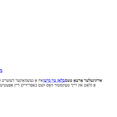
מי
אריגינעלער אָרעאָ טעם
בלאָז טיי
מישן
איז אַ געשמאַקער דעזערט וו
אַ גלאַט און רייַך טעקסטור וואָס וועט באַפרידיקן דיין אַפּעטי