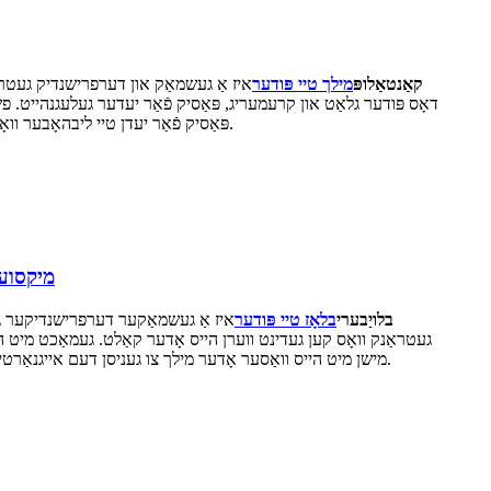
קאַנטאַלופּ
מילך טיי פּודער
איז אַ געשמאַק און דערפרישנדיק געטראַנ
דאָס פּודער גלאַט און קרעמעריג, פּאַסיק פֿאַר יעדער געלעגנהייט. פ
באַשטעלט איצט און הנאה האָט פֿון דעם טעם פֿון קאַנטאַלופּ מיט יעדן ביס.
פּאַסיק פֿאַר יעדן טיי ליבהאָבער וו
מיקסוע אָעם אינסטא
בלויַבערי
בלאָז טיי פּודער
איז אַ געשמאַקער דערפרישנדיקער געטר
געטראַנק וואָס קען געדינט ווערן הייס אָדער קאַלט. געמאַכט מיט הו
מישן מיט הייס וואַסער אָדער מילך צו געניסן דעם אייגנאַרטיקן טעם און אַראָמאַ פון דעם געשמאַקן געטראַנק. באַשטעלט עס איצט און דערלעבט די פּערפעקטע וואָג פון פרוכט און טיי מיט יעדן זופּ.