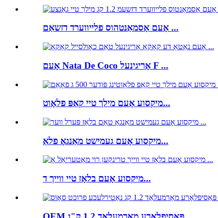
אָעם אָסמאַנטהוס פלייווערד דזשאַם ...
אָעם Nata De Coco אָריגינעל F ...
מיקסוע אָעם מילך טיי קאַפּ פלאָוט...
מיקסוע אָעם געמישט מאַנגאָ פלאַ...
מיקסוע אָעם בלאָז טיי ווייך ד...
OEM פּאַסיפלאָרע מאַרמעלאַד 1.2 ק"ג...