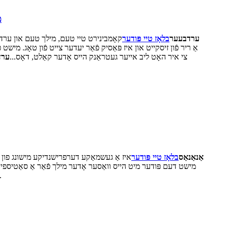
מ
ערדבעער
בלאָז טיי פּודער
קאָמבינירט טיי טעם, מילך טעם און ערדב
אַ ריר פֿון זיסקייט און איז פּאַסיק פֿאַר יעדער צייט פֿון טאָג. מ
צי איר האָט ליב אייער געטראַנק הייס אָדער קאַלט, דאָס...
ערד
אַנאַנאַס
בלאָז טיי פּודער
איז אַ געשמאַקע דערפרישנדיקע מישונג פון טי
מישט דעם פּודער מיט הייס וואַסער אָדער מילך פֿאַר אַ סאַטיספייי
.