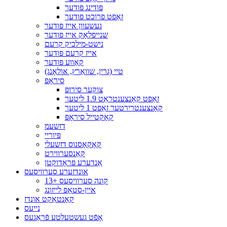
פּודינג פּודער
זאַפט פרוכט פּודער
געשעוון אייז פּודער
שנייפלאָק אייז פּודער
נישט-מילכיק קרעם
אייז קרעם פּודער
קאַווע פּודער
טיי (גרין, שוואַרץ, אולאָנג)
סיראָפּ
צוקער סירופּ
זאַפט קאָנצענטראַט 1.9 ליטער
קאָנצענטרירטער זאַפט 1 ליטער
קאָקטייל סיראָפּ
דזשעמ
פּיוריי
קאָקאָסנוס דזשעלי
קאַנסערווירט
אַנדערע פּראָדוקטן
אונדזערע סערוויסעס
13+ קונה סערוויסעס
איין-סטאָפּ לייזונג
קאָנטאַקט אונדז
נייעס
אָפֿט געשטעלטע פֿראַגעס