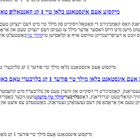
מיקסוע אָעם אינסטאַנט בלאָז טיי 1 קג קאַנטאַלופּ טאַם פּערל כאָולסייל שוואַרץ געמישט מילך טיי פּודער
ק וואָס קאָמבינירט די סאַטאַל זיסקייט פון מילך טיי מיט דעם יינציקן טעם פון
שוט מישן מיט הייס וואַסער אָדער מילך צו געניסן דעם יינציקן טעם און אַראָמ
אָס זוכט אַ דערפרישנדיקן טוויסט אויף אַ קלאַסישן טיי
מילך טיי
ַנט בלאָז מילך טיי פּודער 1 קג בלויַבערי טאַם כאָולסייל בלאָז פּערל שוואַרץ געמישט מילך טיי פּודער
אַנק. קאָמבינירט די זיסקייט און זויערן טעם פון בלויַבעריז מיט קרעמעדיקן
יך-קוואַליטעט ינגרידיאַנץ, דאָס
בלויַבערי
מילך טיי מישונג
וועט זיכער באַפריד