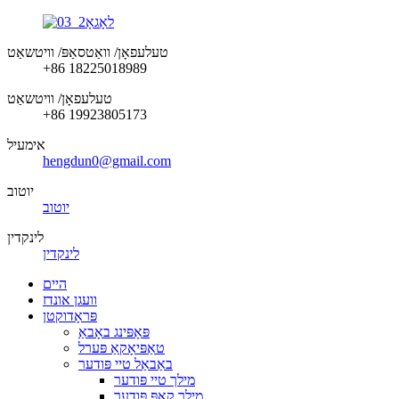
טעלעפאָן/ וואַטסאַפּ/ וויטשאַט
+86 18225018989
טעלעפאָן/ וויטשאַט
+86 19923805173
אימעיל
hengdun0@gmail.com
יוטוב
יוטוב
לינקדין
לינקדין
היים
וועגן אונדז
פּראָדוקטן
פּאָפּינג באָבאַ
טאַפּיאָקאַ פּערל
באַבאַל טיי פּודער
מילך טיי פּודער
מילך קאַפּ פּודער