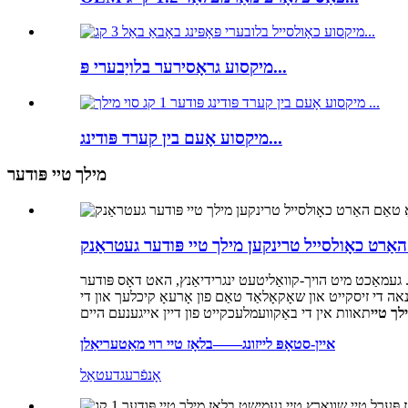
מיקסוע גראָסירער בלויַבערי פּ...
מיקסוע אָעם בין קערד פּודינג...
מילך טיי פּודער
האַרט כאָולסייל טרינקען מילך טיי פּודער געטראַנק
געמאַכט מיט הויך-קוואַליטעט ינגרידיאַנץ, האט דאָס פּודער
נאה די זיסקייט און שאָקאָלאַד טאַם פון אָרעאָ קיכלעך און די
לך טיי
איין-סטאָפּ לייזונג——בלאָז טיי רוי מאַטעריאַלן
אָנפֿרעג
דעטאַל