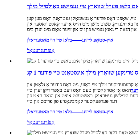
י, שאַפט דאָס פּודער אַ געשמאַקן געטראַנק וואָס מען קען
ן באַרויִגנדיק. פשוט מישן מיט הייס אָדער קאַלט וואַסער און
איין-סטאָפּ לייזונג——בלאָז טיי רוי מאַטעריאַלן
אָנפֿרעג
דעטאַל
רינקען שוואַרץ מילך אינסטאַנט טיי פּודער 1 קג
ַ קרעמעדיקער מילך טיי באַזע, גיט דאָס פּודער אַ גלאַטן און
דער
האט אַן אַטראַקטיוון טעם וואָס וועט באַפרידיקן יעדן טיי
ן דעם הימלישן געטראַנק. באַשטעלט איצט און הנאה האָט פון
דער פּערפעקטער קאָמבינאַציע פון ​​פרוכט און טיי.
איין-סטאָפּ לייזונג——בלאָז טיי רוי מאַטעריאַלן
אָנפֿרעג
דעטאַל