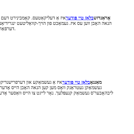
אָראַנדזש
בלאָז טיי פּודער
איז אַ דעליקאַטעס. קאָמבינירט דעם ז
הנאה האָבן ווען עס איז. געמאַכט פון הויך-קוואַליטעט ינגרידיאַנ
דערפאַרונג די געשמאַק טעם פון מאַראַנץ מילך טיי אין סעקונדעס. באַשטעלט איצט און הנאה די גאנץ געמיש פון זיס און זויער טאַם מיט יעדן ביס.
מאַנגאָ
בלאָז טיי פּודער
איז אַ געשמאַקע און דערפרישנדיקע ג
געשמאַקן געטראַנק וואָס מען קען הנאה האָבן הייס אָדער ק
ליבהאָבער'ס געשמאַק קנעפּלעך. נאָר לייגט צו הייס וואַסער אָ