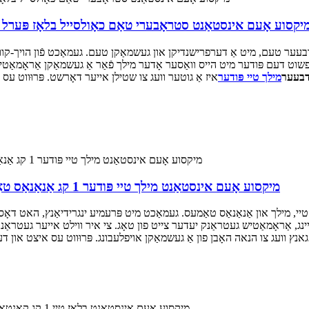
יקסוע אָעם אינסטאַנט סטראָבערי טאַם כאָולסייל בלאָז פּערל טיי 
עער טעם, מיט אַ דערפרישנדיקן און געשמאַקן טעם. געמאַכט פֿון הויך-קווא
ישט פשוט דעם פּודער מיט הייס וואַסער אָדער מילך פֿאַר אַ געשמאַקן אַראָמאַט
בעער
מילך טיי פּודער
איז אַ גוטער וועג צו שטילן אייער דאָרשט. פּרוּווט עס
מיקסוע אָעם אינסטאַנט מילך טיי פּודער 1 קג אַנאַנאַס טאַם כאָולסייל בלאָז פּערל שוואַרץ געמישט מילך טיי
י, מילך און אַנאַנאַס טאַמעס. געמאַכט מיט פּרעמיע ינגרידיאַנץ, האט דאָס 
נג, אַראָמאַטיש געטראַנק יעדער צייט פון טאָג. צי איר ווילט אייער געטראַנק
גאנץ וועג צו הנאה האָבן פון אַ געשמאַקן אויפלעבונג. פּרוּווט עס איצט און דער