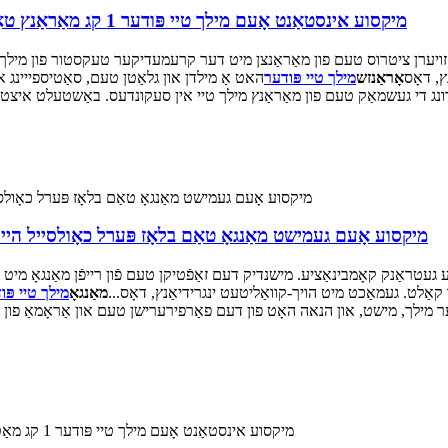
מיקסוע אינסטאַנט אָעם מילך טיי פּודער 1 קג מאַראַנץ טאַם בלאָז פּערל שוואַרץ טיי געמישט כאָולסייל מילך
ויערן ציטרוס טעם פון מאַראַנצן מיט דער קרעמעדיקער טעקסטור פון מילך טי
ץ, דאָס
אָראַנזש
מילך טיי פּודער
האט אַ מילדן און גלאַטן טעם, סאַטיספייינג או
מיקסוע אָעם געמישט מאַנגאָ טאַם בלאָז פּערל כאָולסייל הייס ט
עטראַנק קאָמבינאַציע. מישנדיק דעם זאַפֿטיקן טעם פֿון רייפֿן מאַנגאָ מיט א
אַלט. געמאַכט מיט הויך-קוואַליטעט ינגרידיאַנץ, דאָס...
מאַנגאָ
מילך טיי פּו
דער מילך, מישט, און הנאה האָט פון דעם פאַרפירערישן טעם און אַראָמאַ פו