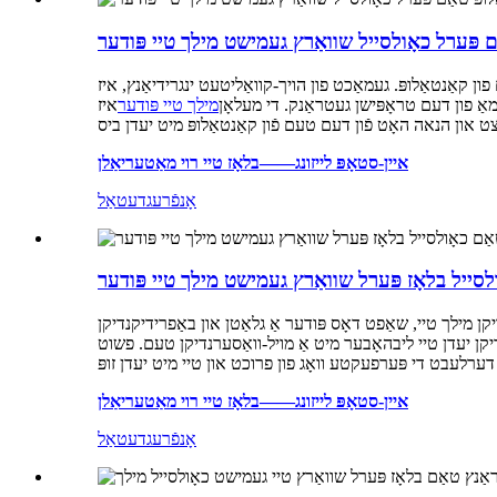
 קאַנטאַלופּ. געמאַכט פון הויך-קוואַליטעט ינגרידיאַנץ, איז
אַ פון דעם טראָפּישן געטראַנק. די מעלאָן
מילך טיי פּודער
איז
איין-סטאָפּ לייזונג——בלאָז טיי רוי מאַטעריאַלן
אָנפֿרעג
דעטאַל
 מילך טיי, שאַפט דאָס פּודער אַ גלאַטן און באַפרידיקנדיקן
יקן יעדן טיי ליבהאָבער מיט אַ מויל-וואַסערנדיקן טעם. פשוט
איין-סטאָפּ לייזונג——בלאָז טיי רוי מאַטעריאַלן
אָנפֿרעג
דעטאַל