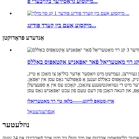
מיקסוע גראָסירער בלויַבערי פּ...
מיקסוע אָעם בין קערד פּודינג...
אַנדערע פּראָדוקטן
 געווירצן, געמישט מיט וואַסער אָדער בוליאָן צו מאַכן אַ טייג,
אָקטאָפּוס באַללס זענען אַ פּאָפּולער גאַס עסן אין יאַפּאַן.
ער מיט די געוואונטשענע צוגאַבן, קאָכט עס אין אַ ספּעציעלן
איין-סטאָפּ לייזונג——בלאָז טיי רוי מאַטעריאַלן
אָנפֿרעג
דעטאַל
נוזלעטער