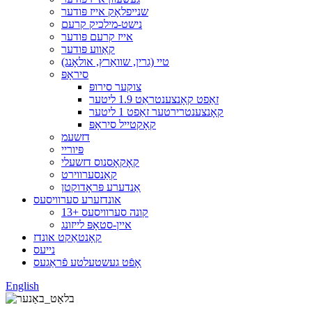
שנייפלאָק אייז פּודער
נישט-מילכיק קרעם
אייז קרעם פּודער
קאַווע פּודער
טיי (גרין, שוואַרץ, אולאָנג)
סיראָפּ
צוקער סירופּ
זאַפט קאָנצענטראַט 1.9 ליטער
קאָנצענטרירטער זאַפט 1 ליטער
קאָקטייל סיראָפּ
דזשעמ
פּיוריי
קאָקאָסנוס דזשעלי
קאַנסערווירט
אַנדערע פּראָדוקטן
אונדזערע סערוויסעס
13+ קונה סערוויסעס
איין-סטאָפּ לייזונג
קאָנטאַקט אונדז
נייעס
אָפֿט געשטעלטע פֿראַגעס
English