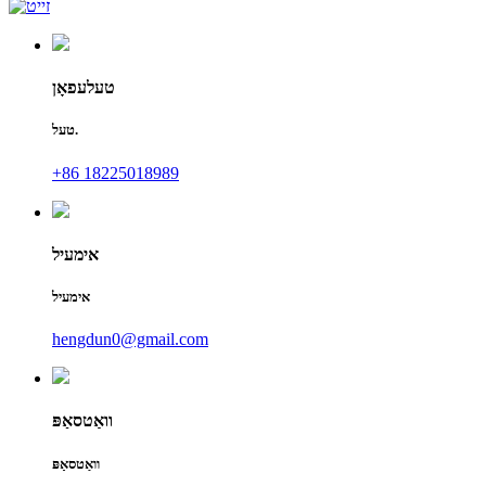
טעלעפאָן
טעל.
+86 18225018989
אימעיל
אימעיל
hengdun0@gmail.com
וואַטסאַפּ
וואַטסאַפּ