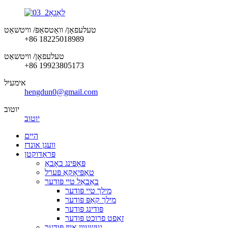
טעלעפאָן/ וואַטסאַפּ/ וויטשאַט
+86 18225018989
טעלעפאָן/ וויטשאַט
+86 19923805173
אימעיל
hengdun0@gmail.com
יוטוב
יוטוב
היים
וועגן אונדז
פּראָדוקטן
פּאָפּינג באָבאַ
טאַפּיאָקאַ פּערל
באַבאַל טיי פּודער
מילך טיי פּודער
מילך קאַפּ פּודער
פּודינג פּודער
זאַפט פרוכט פּודער
געשעוון אייז פּודער