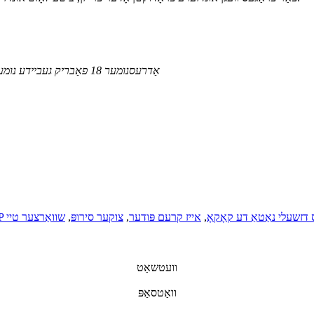
אַדרעס
נומער 18 פאַבריק געביידע נומער 8 שיפאָ ראָוד דזשיעשי שטאָט באַנאַן דיסטריקט טשאָנגקינג כינע
 דזשעלי נאַטאַ דע קאָקאָ
,
אייז קרעם פּודער
,
צוקער סירופּ
,
שוואַרצער טיי
וועטשאַט
וואַטסאַפּ