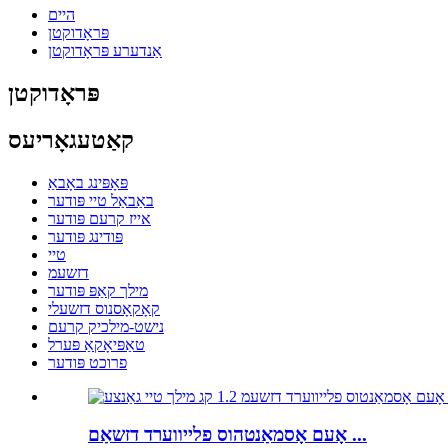
היים
פּראָדוקטן
אַנדערע פּראָדוקטן
פּראָדוקטן
קאַטעגאָריעס
פּאָפּינג באָבאַ
באַבאַל טיי פּודער
אייז קרעם פּודער
פּודינג פּודער
טיי
דזשעמ
מילך קאַפּ פּודער
קאָקאָסנוס דזשעלי
נישט-מילכיק קרעם
טאַפּיאָקאַ פּערל
פרוכט פּודער
אָעם אָסמאַנטהוס פלייווערד דזשאַם ...