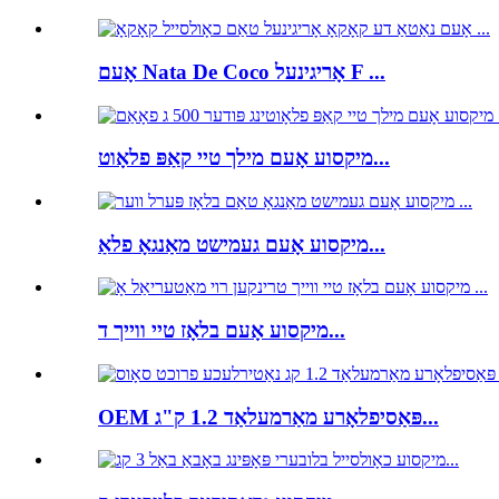
אָעם Nata De Coco אָריגינעל F ...
מיקסוע אָעם מילך טיי קאַפּ פלאָוט...
מיקסוע אָעם געמישט מאַנגאָ פלאַ...
מיקסוע אָעם בלאָז טיי ווייך ד...
OEM פּאַסיפלאָרע מאַרמעלאַד 1.2 ק"ג...