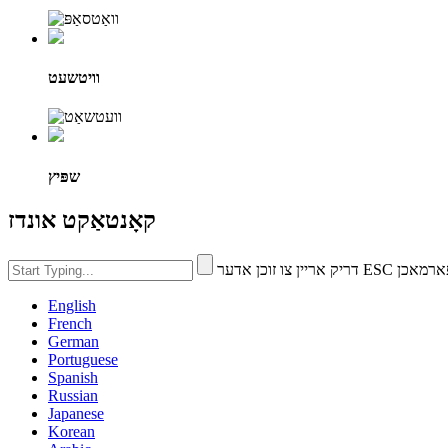
וויטשעט
שפּיץ
קאָנטאַקט אונדז
ו זוכן אדער ESC צו פארמאכן
English
French
German
Portuguese
Spanish
Russian
Japanese
Korean