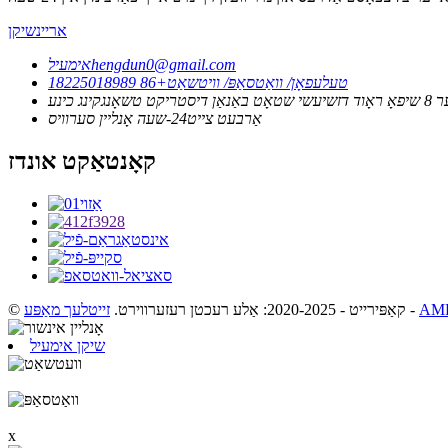
אריינשיקן
hengdun0@gmail.com
אימעיל
טעלעפאָן/ וואַטסאַפּ/ וויטשאַט
+86 18225018989
אַרבעט צייט
24-שעה אָנליין סערוויס
קאָנטאַקט אונדז
-
© קאַפּירייט - 2020-2025: אַלע רעכטן רעזערווירט.
זייטלעך מאַפּע
שיקן אימעיל
x