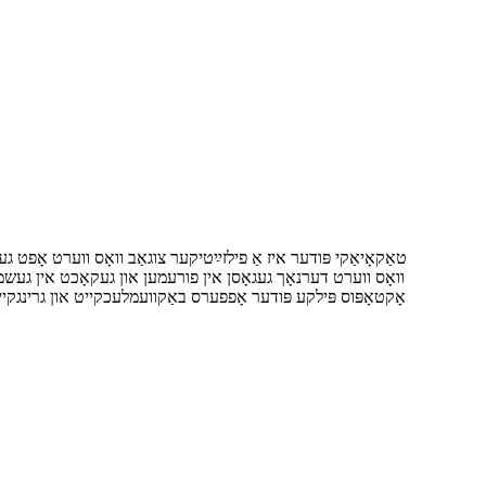
טאַקאָיאַקי פּודער איז אַ פילזײַטיקער צוגאַב וואָס ווערט אָפט גע
וואָס ווערט דערנאָך געגאָסן אין פורעמען און געקאָכט אין געשמאַק
אָקטאָפּוס פּילקע פּודער אָפפערס באַקוועמלעכקייט און גרינגקי