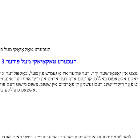
העכערע טאַקאָיאַקי מעל פּודער 3 קג רוי מאַטעריאַל פֿאַר יאַפּאַניש אָקטאָפּוס באַללס
נוצט אין יאַפּאַנישער קיך. דער פּודער איז אַ געמיש פון מעל, באַקפּולווער און
ע אָקטאָפּוס באַללס. קרוכלע אויף דער אַרויס און ווייך אויף דער אינעווייניק, 
יט פֿאַר ריקריייטינג דעם געשמאַקן פֿאַרבײַס אין שטוב. פשוט מישט דעם פּוד
אָקטאָפּוס פּילקע טאָפּ, און הנאה האָבן פון דעם טעם פון עכט יאַפּאַניש גאַס עסן.
פֿאַר פֿראַגעס וועגן אונדזערע פּראָדוקטן אָדער פּרייזן, ביטע לאָזט אונדז אייער בליצפּאָסט אַדרעס און מיר וועלן זיך מיט אייך פֿאַרבינדן אין 24 שעה.