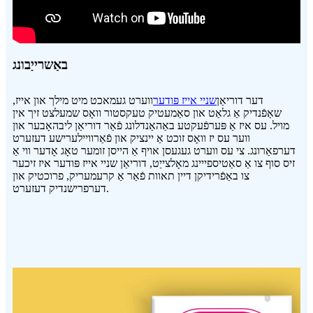
באַשרייַבונג
דער דוריאַן
שניי אייז פּודער
ווערט געמאכט מיט מילך און אייז,
שאַפֿנדיק אַ גלאַט און סאַמעטיק טעקסטור וואָס שמעלצט זיך אין
מויל. עס איז אַ פּערפֿעקטע באַהאַנדלונג פֿאַר דוריאַן ליבהאָבער און
ווער עס יז וואָס זוכט אַ יינציק און פֿאַרוויילערישע דעזערט
דערפאַרונג. צי עס ווערט געגעסן אויף אַ הייסן זומער טאָג אָדער ווי אַ
זיס סוף צו אַ סאַטיספייינג מאָלצייַט, דוריאַן שניי אייז פּודער איז זיכער
צו באַפֿרידיקן דיין תאוות פֿאַר אַ קרעמעריק, פרוכטיק און
דערפרישנדיק דעזערט.