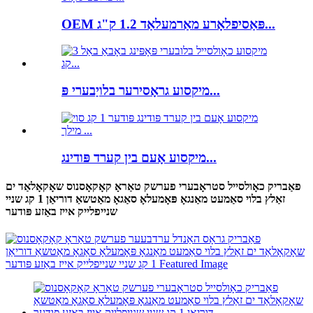
OEM פּאַסיפלאָרע מאַרמעלאַד 1.2 ק"ג...
מיקסוע גראָסירער בלויַבערי פּ...
מיקסוע אָעם בין קערד פּודינג...
פאַבריק כאָולסייל סטראָבערי פערשק טאַראָ קאָקאָסנוס שאָקאָלאַד ים
זאַלץ בלוי סאַמעט מאַנגאָ פּאָמעלאָ סאַגאָ מאַטשאַ דוריאַן 1 קג שניי
שנייפלייק אייז באַזע פּודער