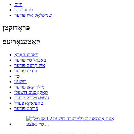
היים
פּראָדוקטן
שנייפלאָק אייז פּודער
פּראָדוקטן
קאַטעגאָריעס
פּאָפּינג באָבאַ
באַבאַל טיי פּודער
אייז קרעם פּודער
פּודינג פּודער
טיי
דזשעמ
מילך קאַפּ פּודער
קאָקאָסנוס דזשעלי
נישט-מילכיק קרעם
טאַפּיאָקאַ פּערל
פרוכט פּודער