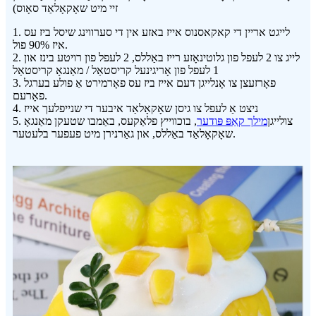
זיי מיט שאָקאָלאַד סאָוס)
1. לייגט אריין די קאקאסנוס אייז באזע אין די סערווינג שיסל ביז עס
איז 90% פול.
2. לייג צו 2 לעפל פון גלוטינאָזע רייז באַללס, 2 לעפל פון רויטע בינז און
1 לעפל פון אָריגינעל קריסטאַל / מאַנגאָ קריסטאַל
3. פאָרזעצן צו אָנלייגן דעם אייז ביז עס פאָרמירט אַ פולע בערגל
פאָרעם.
4. ניצט אַ לעפל צו גיסן שאָקאָלאַד איבער די שנייפלעך אייז
5. צולייגן
מילך קאַפּ פּודער
, בוכווייץ פלאַקעס, באַמבו שטעקן מאַנגאָ
שאָקאָלאַד באַללס, און גאַרנירן מיט פעפער בלעטער.