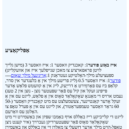
אַפּליקאַציע
אייז באַזע פּודער
1: קאכנדיק וואסער 1: אייז וואסער 3 (מישן גלייך
לויטן פראפארציע צו מאכן שנייפלעך אייז און אוועקלייגן)
----ספּעציעלע מילך-האַלטיקע געטראַנק 1:
אָריגינעל מילך שאָום
פּודער
1: אייז וואַסער 0.5 (לייג פרישע מילך אין אַ בלענדער אין סדר,
קלאַפּ ביז עס פאָרמירט אַ דרייַעק, לייג אין אַ קוועטש פלאַש אָדער
פּייפּינג זעקל און קיל עס פֿאַר שפּעטער נוצן - נוצן אין 2 טעג)
נעמט ארויס די מאַנגאָ שאָקאָלאַד סאָוס אין אַ פלאַש, לייגט עס אין אַ
זעקל אָדער קאַנטיינער, צעשמעלצט עס מיט קאָכנדיק וואַסער (50-
60 גראַד וואַסער טעמפּעראַטור), און לייגט עס אין אַ פּערל טאָפּ צו
האַלטן עס וואַרעם.
לייגט די קלייביקע רייז באַללס אויף באַמבו שפּיזן און באַשמירט זיי מיט
שאָקאָלאַד סאָוס פֿאַר שפּעטערדיקן געברויך (איר קענט ניצן
טאָפּל-הויט מילך אָדער דזשעלי צו מאָלדן זיי אין באַללס און באַשמירן