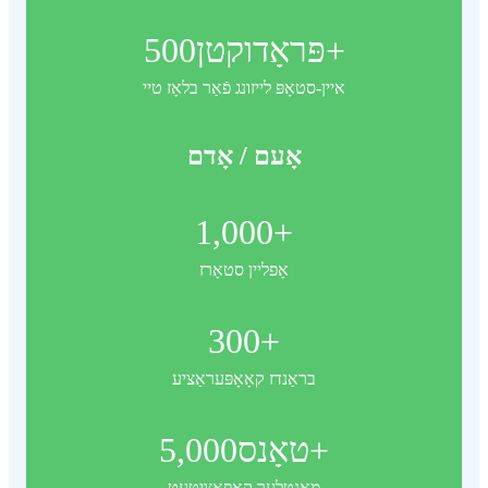
פּראָדוקטן+
500
איין-סטאָפּ לייזונג פֿאַר בלאָז טיי
אָעם / אָדם
1,000
+
אָפליין סטאָרז
300
+
בראַנדז קאָאָפּעראַציע
טאָנס+
5,000
מאָנטלעך קאַפּאַציטעט