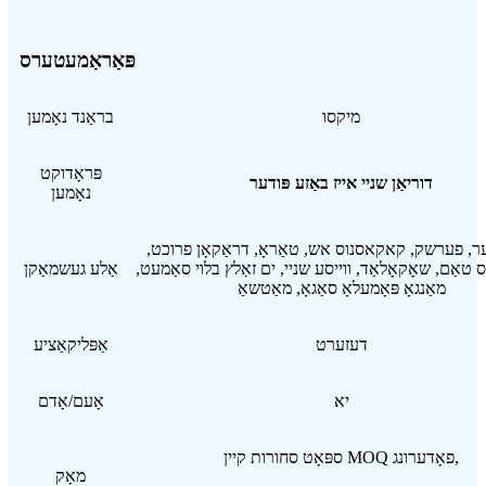
פּאַראַמעטערס
מיקסו
בראַנד נאָמען
פּראָדוקט
דוריאַן שניי אייז באַזע פּודער
נאָמען
, פערשק, קאקאסנוס אש, טאַראָ, דראַקאָן פרוכט,
אַם, שאָקאָלאַד, ווייסע שניי, ים זאַלץ בלוי סאַמעט,
אַלע געשמאַקן
מאַנגאָ פּאָמעלאָ סאַגאָ, מאַטשאַ
דעזערט
אַפּליקאַציע
יא
אָעם/אָדם
ספּאָט סחורות קיין MOQ פאָדערונג,
מאָק