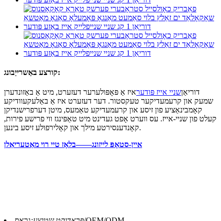
קורצע באַשרייַבונג:
דוריאַן
שניי אייז פּודער
איז אַ פּאָפּולערער דעזערט, מיט אַ באַזונדערן
שמעק און קרעמעדיקער טעקסטור. דער דעזערט איז אַ באַלעקעוודיקע
קאָמבינאַציע פון ​​זיסע און קרעמעדיקע טאַמעס, מיטן דערפרישנדיקן
קעלט פון שניי-אייז. עס ווערט אָפט געדינט מיט טאַפּינגז ווי פרישע פירות,
קאָנדענסירטע מילך און קאָלירפולע זיסע בינען.
איין-סטאָפּ לייזונג——בלאָז טיי רוי מאַטעריאַלן
גראָס/OEM/ODM
פּראָדוקט שטיצע: