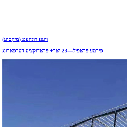
וועגן דונהענג (מיקסוע)
פירמע פּראָפיל—23 יאָר+ פּראָדוקציע דערפאַרונג