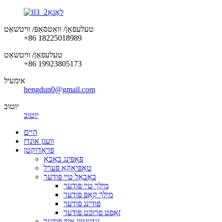
טעלעפאָן/ וואַטסאַפּ/ וויטשאַט
+86 18225018989
טעלעפאָן/ וויטשאַט
+86 19923805173
אימעיל
hengdun0@gmail.com
יוטוב
יוטוב
היים
וועגן אונדז
פּראָדוקטן
פּאָפּינג באָבאַ
טאַפּיאָקאַ פּערל
באַבאַל טיי פּודער
מילך טיי פּודער
מילך קאַפּ פּודער
פּודינג פּודער
זאַפט פרוכט פּודער
געשעוון אייז פּודער