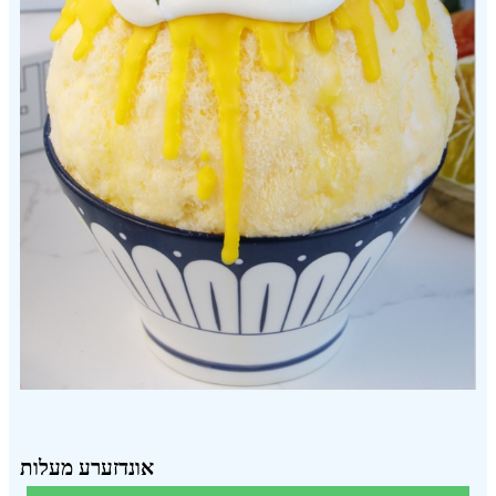
אונדזערע מעלות