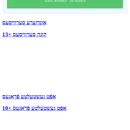
אונדזערע סערוויסעס
13+ קונה סערוויסעס
אָפֿט געשטעלטע פֿראַגעס
10+ אָפט געשטעלטע פֿראַגעס