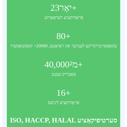
יאָר+
23
פּראָדוקציע דערפאַרונג
80
+
עקספּאָרטירנדיקע לענדער און ראַיאָנען, 20000+ קאַסטאַמערז
מ²+
40,000
פאַבריק געגנט
16
+
פּראָדוקציע ליניעס
ISO, HACCP, HALAL סערטיפיקאַציע