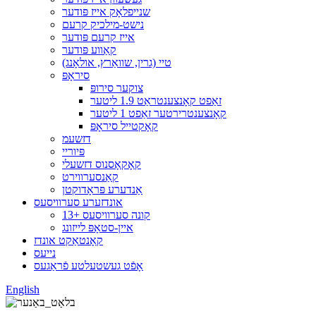
שנייפלאָק אייז פּודער
נישט-מילכיק קרעם
אייז קרעם פּודער
קאַווע פּודער
טיי (גרין, שוואַרץ, אולאָנג)
סיראָפּ
צוקער סירופּ
זאַפט קאָנצענטראַט 1.9 ליטער
קאָנצענטרירטער זאַפט 1 ליטער
קאָקטייל סיראָפּ
דזשעמ
פּיוריי
קאָקאָסנוס דזשעלי
קאַנסערווירט
אַנדערע פּראָדוקטן
אונדזערע סערוויסעס
13+ קונה סערוויסעס
איין-סטאָפּ לייזונג
קאָנטאַקט אונדז
נייעס
אָפֿט געשטעלטע פֿראַגעס
English