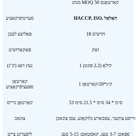
מנהג MOQ 50 קאַרטאָנס
HACCP, ISO, האַלאַל
סערטיפיקאציע
18 חדשים
פּאָליצע לעבן
זאַק
פּאַקאַדזשינג
1 קילאָ (2.2 פונט)
נעץ וואָג (ק"ג)
קאַרטאָן
1 ק״ג*20/קאַרטאָן
ספּעציפֿיקאַציע
53 ס״מ * 34 ס״מ * 21.5 ס״מ
קאַרטאָן גרייס
ווייסע צוקער, עסבארע גלוקאָזע, עסן צוגאבן
צוגאב
ספּאָט: 3-7 טעג, קאַסטאַם: 5-15 טעג
ליפערונג צייט