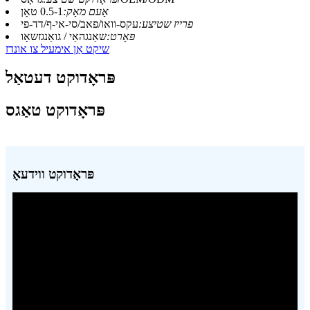
אָעם מאָק:
0.5-1 טאָן
פרייז שטיצע:
עקס-וואו/פאב/סי-אי-ף/דד-פי
פּאָרט:
שאַנגהאַי / גואַנגזשאָו
שיקט אַן אימעיל צו אונדז
פּראָדוקט דעטאַל
פּראָדוקט טאַגס
פּראָדוקט ווידעאָ