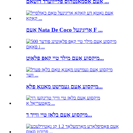
אָעם אָסמאַנטהוס פלייווערד דזשאַם ...
אָעם Nata De Coco אָריגינעל F ...
מיקסוע אָעם מילך טיי קאַפּ פלאָוט...
מיקסוע אָעם געמישט מאַנגאָ פלאַ...
מיקסוע אָעם בלאָז טיי ווייך ד...